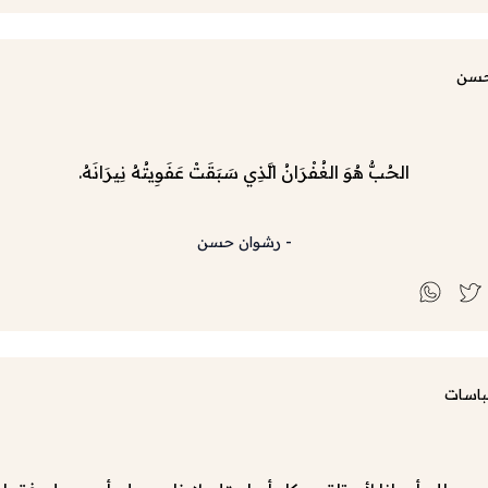
حسن
الحُبُّ هُوَ الغُفْرَانُ الَّذِي سَبَقَتْ عَفَوِيتُهُ نِيرَانَهُ.
-
رشوان حسن
باسات