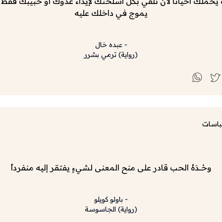
 يحملك أحيانا لأن تلقي بكل أسلحتك لإيذاء عدوك أو حبيبك فقط 
يموج في داخلك عليه
-
عبده خال
(
رواية
)
ترمي بشرر
باسات
وحْــدَهُ الحب قادر على منح المعنى لشيءٍ يفتقر إليه منفرداً
-
باولو كويلو
(
رواية
)
الجاسوسة