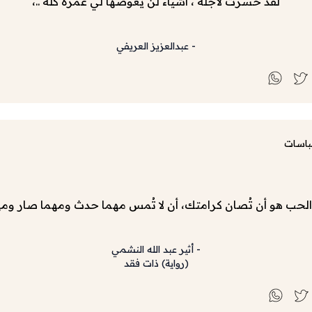
لقد خسرت لأجله ، أشياءً لن يعوضها لي عمره كله ..،
-
عبدالعزيز العريفي
باسات
الحب هو أن تُصان كرامتك، أن لا تُمس مهما حدث ومهما صار وم
-
أثير عبد الله النشمي
(
رواية
)
ذات فقد