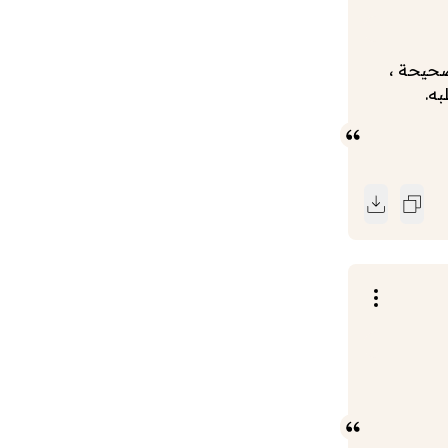
صحيحة ،
به.