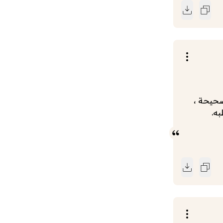
صحيحة ،
به.