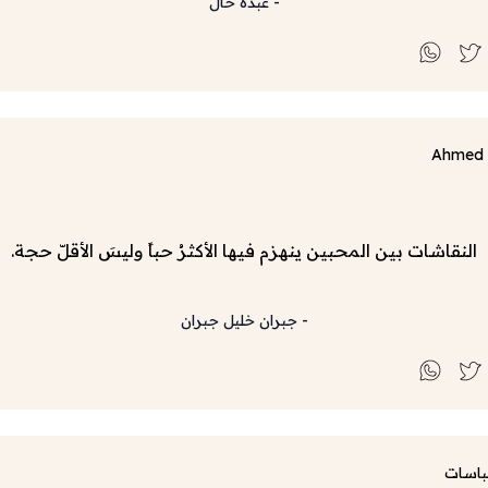
-
عبده خال
Ahmed 
النقاشات بين المحبين ينهزم فيها الأكثرُ حباً وليسَ الأقلّ حجة.
-
جبران خليل جبران
باسات