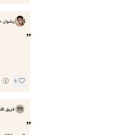
رشوان 
6
فريق اقت