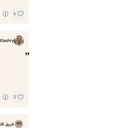
6
Elashry
0
فريق اقت