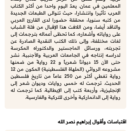
المعلمين في عمان. يعدّ اليوم واحدا من أكثر الكتاب
العرب تأثيرا وانتشارا، حيث تتوالى الطبعات الجديدة
من كتبه سنويا، محققة حضورا لدى القارئ العربي
والناقد أيضا، ومن اللافت هذا الإقبال من فئة الشباب
على رواياته وأشعاره، كما تحظى أعماله بترجمات إلى
لغات مختلفة، وإلى ذلك الكتب النقدية الصادرة عن
تجربته، ورسائل الماجستير والدكتوراه المكرسة
لدراسه إنتاجه في الجامعات العربية والأجنبية. نشر
حتى الآن 15 ديواناً شعرياً و 22 روايةً من ضمنها
مشروعه الروائي (الملهاة الفلسطينية) المكون من 12
رواية تغطي أكثر من 250 عاماً من تاريخ فلسطين
الحديث. ترجمت له خمس روايات وديوان شعر إلى
الإنجليزية، وأربعة كتب إلى الإيطالية. كما ترجمت له
رواية إلى الدانماركية وأخرى للتركية والفارسية.
اقتباسات وأقوال إبراهيم نصر الله