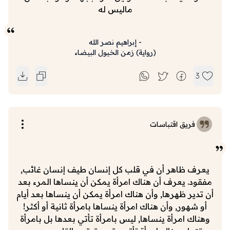
ماليس له
-
إبراهيم نصر الله
(
رواية
)
زمن الخيول البيضاء
3
فريق اقتباسات
يعرف ظاهر أن في قلب كل إنسان طيف إنسان غائب,
مفقود. يعرف أن هناك امرأة يمكن أن ينساها المرء بعد
أن تدير ظهرها, وأن هناك امرأة يمكن أن ينساها بعد أيام
أو شهور, وأن هناك امرأة ينساها بامرأة ثانية أو أكثر!
وهناك امرأة ينساها, ليس بامرأة تأتي بعدها بل بامرأة