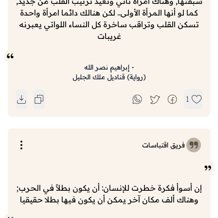
سبقتها, وهناك امرأة تأتي وتعيد ترتيب القلب من جديد,
كما لو أنها المرأة الأولى.. لكن هنالك دائما امرأة واحدة
تسكن القلب وتراقب ساخرة كل النساء اللواتي يعبرنه
غريبات
-
إبراهيم نصر الله
(
رواية
)
قناديل ملك الجليل
1
فريق اقتباسات
إن أسوأ فكرة خطرت للإنسان: أن يكون بطلاً في الحرب;
وهناك ألف مكان آخر يمكن أن يكون فيها بطلا حقيقيا