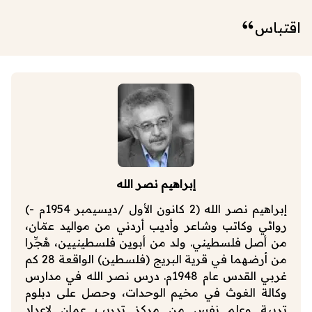
اقتباس
إبراهيم نصر الله
إبراهيم نصر الله (2 كانون الأول /ديسيمبر 1954م -)
روائي وكاتب وشاعر وأديب أردني من مواليد عمّان،
من أصل فلسطيني. ولد من أبوين فلسطينيين، هُجِّرا
من أرضهما في قرية البريج (فلسطين) الواقعة 28 كم
غربي القدس عام 1948م. درس نصر الله في مدارس
وكالة الغوث في مخيم الوحدات، وحصل على دبلوم
تربية وعلم نفس من مركز تدريب عمان لإعداد