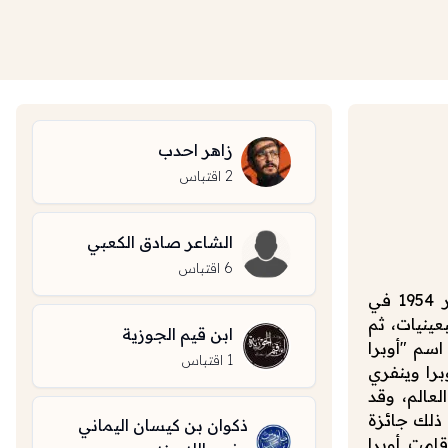
زاهر احدب
2
اقتباس
الشاعر صادق الكعبي
6
اقتباس
شخصية تلفزيونية ورائدة أعمال وفيلانثروبية أمريكية، وُلدت في 29 يناير 1954 في
عينيات، ثم
ابن قيم الجوزية
 يحمل اسم "أوبرا
1
اقتباس
 من 25 عاماً. وتتميز أوبرا وينفري
عالم، وقد
 ذلك جائزة
ذكوان بن كيسان اليماني
قامت أوبرا