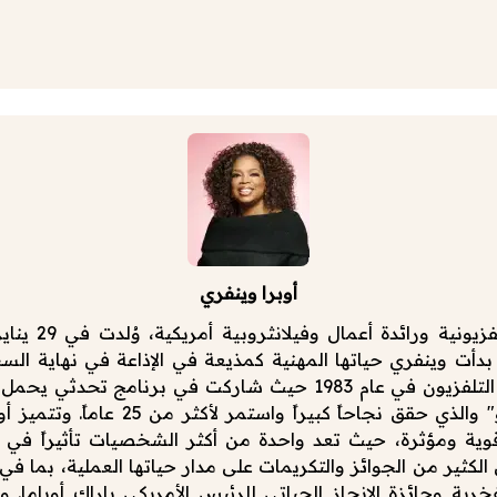
أوبرا وينفري
أت وينفري حياتها المهنية كمذيعة في الإذاعة في نهاية السب
انتقلت إلى التلفزيون في عام 1983 حيث شاركت في برنامج تحدثي
وينفري شو" والذي حقق نجاحاً كبيراً واستمر لأكثر
ة ومؤثرة، حيث تعد واحدة من أكثر الشخصيات تأثيراً في ال
كثير من الجوائز والتكريمات على مدار حياتها العملية، بما في
فخرية وجائزة الإنجاز الحياتي للرئيس الأمريكي باراك أوباما. و